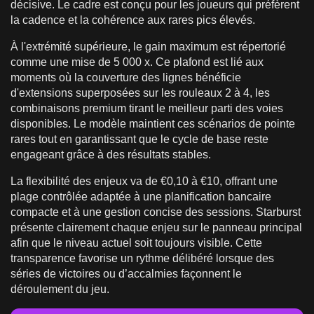
décisive. Le cadre est conçu pour les joueurs qui préfèrent
la cadence et la cohérence aux rares pics élevés.
À l'extrémité supérieure, le gain maximum est répertorié
comme une mise de 5 000 x. Ce plafond est lié aux
moments où la couverture des lignes bénéficie
d'extensions superposées sur les rouleaux 2 à 4, les
combinaisons premium tirant le meilleur parti des voies
disponibles. Le modèle maintient ces scénarios de pointe
rares tout en garantissant que le cycle de base reste
engageant grâce à des résultats stables.
La flexibilité des enjeux va de €0,10 à €10, offrant une
plage contrôlée adaptée à une planification bancaire
compacte et à une gestion concise des sessions. Starburst
présente clairement chaque enjeu sur le panneau principal
afin que le niveau actuel soit toujours visible. Cette
transparence favorise un rythme délibéré lorsque des
séries de victoires ou d’accalmies façonnent le
déroulement du jeu.