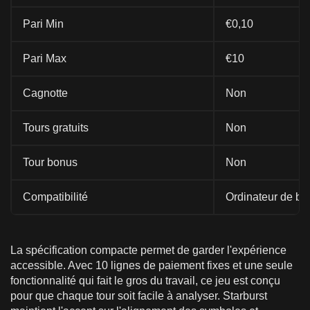
Pari Min
€0,10
Pari Max
€10
Cagnotte
Non
Tours gratuits
Non
Tour bonus
Non
Compatibilité
Ordinateur de bur
La spécification compacte permet de garder l'expérience
accessible. Avec 10 lignes de paiement fixes et une seule
fonctionnalité qui fait le gros du travail, ce jeu est conçu
pour que chaque tour soit facile à analyser. Starburst