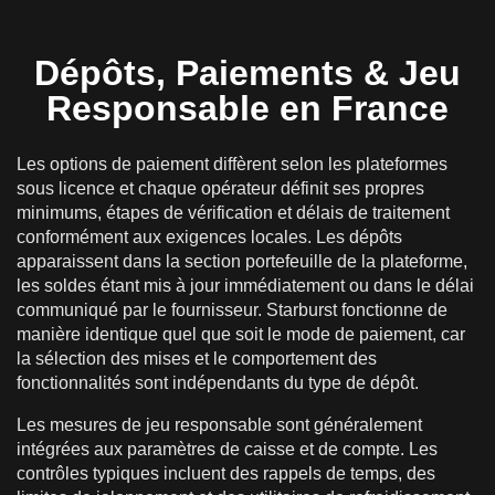
Dépôts, Paiements & Jeu
Responsable en France
Les options de paiement diffèrent selon les plateformes
sous licence et chaque opérateur définit ses propres
minimums, étapes de vérification et délais de traitement
conformément aux exigences locales. Les dépôts
apparaissent dans la section portefeuille de la plateforme,
les soldes étant mis à jour immédiatement ou dans le délai
communiqué par le fournisseur. Starburst fonctionne de
manière identique quel que soit le mode de paiement, car
la sélection des mises et le comportement des
fonctionnalités sont indépendants du type de dépôt.
Les mesures de jeu responsable sont généralement
intégrées aux paramètres de caisse et de compte. Les
contrôles typiques incluent des rappels de temps, des