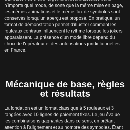
n'importe quel mode, de sorte que la même mise en page,
les mêmes animations et le même flux de symboles sont
conservés lorsqu'un aperçu est proposé. En pratique, un
format de démonstration permet d'illustrer comment les
rouleaux centraux influencent le rythme lorsque les jokers
apparaissent. La présence d'un mode libre dépend du
choix de l'opérateur et des autorisations juridictionnelles
en France.
Mécanique de base, règles
et résultats
La fondation est un format classique à 5 rouleaux et 3
rangées avec 10 lignes de paiement fixes. Le jeu évalue
les combinaisons gagnantes dans ce sens, en prêtant
attention à l'alignement et au nombre des symboles. Étant