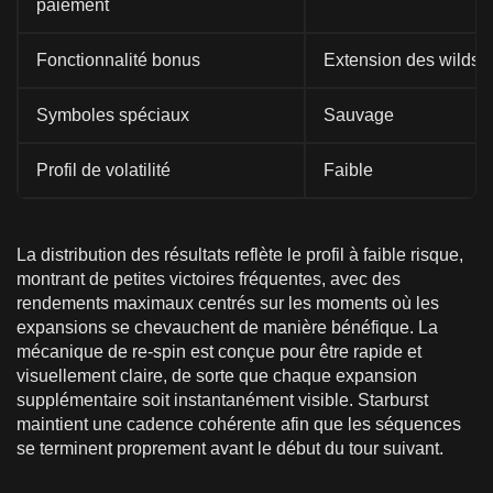
paiement
Fonctionnalité bonus
Extension des wilds +
Symboles spéciaux
Sauvage
Profil de volatilité
Faible
La distribution des résultats reflète le profil à faible risque,
montrant de petites victoires fréquentes, avec des
rendements maximaux centrés sur les moments où les
expansions se chevauchent de manière bénéfique. La
mécanique de re-spin est conçue pour être rapide et
visuellement claire, de sorte que chaque expansion
supplémentaire soit instantanément visible. Starburst
maintient une cadence cohérente afin que les séquences
se terminent proprement avant le début du tour suivant.