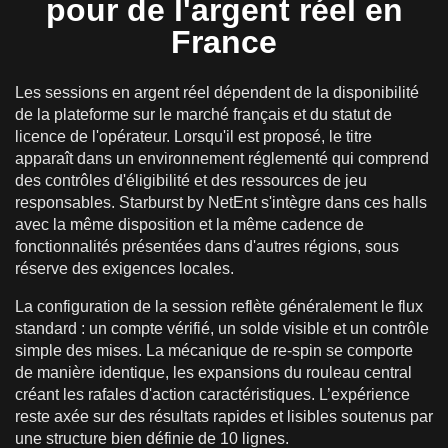
pour de l'argent réel en
France
Les sessions en argent réel dépendent de la disponibilité
de la plateforme sur le marché français et du statut de
licence de l'opérateur. Lorsqu'il est proposé, le titre
apparaît dans un environnement réglementé qui comprend
des contrôles d'éligibilité et des ressources de jeu
responsables. Starburst by NetEnt s'intègre dans ces halls
avec la même disposition et la même cadence de
fonctionnalités présentées dans d'autres régions, sous
réserve des exigences locales.
La configuration de la session reflète généralement le flux
standard : un compte vérifié, un solde visible et un contrôle
simple des mises. La mécanique de re-spin se comporte
de manière identique, les expansions du rouleau central
créant les rafales d'action caractéristiques. L’expérience
reste axée sur des résultats rapides et lisibles soutenus par
une structure bien définie de 10 lignes.