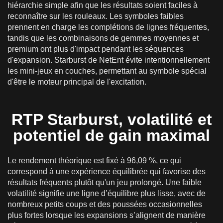
hiérarchie simple afin que les résultats soient faciles à
reconnaître sur les rouleaux. Les symboles faibles
prennent en charge les complétions de lignes fréquentes,
tandis que les combinaisons de gemmes moyennes et
premium ont plus d'impact pendant les séquences
d'expansion. Starburst de NetEnt évite intentionnellement
les mini-jeux en couches, permettant au symbole spécial
d'être le moteur principal de l'excitation.
RTP Starburst, volatilité et
potentiel de gain maximal
Le rendement théorique est fixé à 96,09 %, ce qui
correspond à une expérience équilibrée qui favorise des
résultats fréquents plutôt qu'un jeu prolongé. Une faible
volatilité signifie une ligne d’équilibre plus lisse, avec de
nombreux petits coups et des poussées occasionnelles
plus fortes lorsque les expansions s’alignent de manière