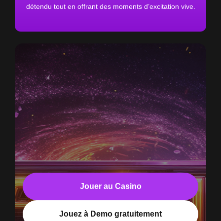
détendu tout en offrant des moments d’excitation vive.
Jouer au Casino
Jouez à Demo gratuitement