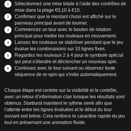
Sélectionnez une mise totale à l'aide des contrôles de
mise dans la plage €0,10 à €10.
Confirmez que le montant choisi est affiché sur le
panneau principal avant de tourner.
Commencez un tour avec le bouton de rotation
principal pour mettre les rouleaux en mouvement.
Laissez les rouleaux se stabiliser pendant que le jeu
évalue les combinaisons sur 10 lignes fixes.
Regardez les rouleaux 2 à 4 pour le symbole spécial
qui peut s'étendre et déclencher un nouveau spin.
Continuez avec le tour suivant ou observez toute
séquence de re-spin qui s'initie automatiquement.
Chaque étape est centrée sur la visibilité et le contrôle,
avec un retour d’information clair lorsque les résultats sont
obtenus. Starburst maintient le rythme serré afin que
l'attente entre les lignes évaluées et le début du tour
suivant soit brève. Cela renforce le caractère rapide du jeu
tout en préservant une animation fluide.