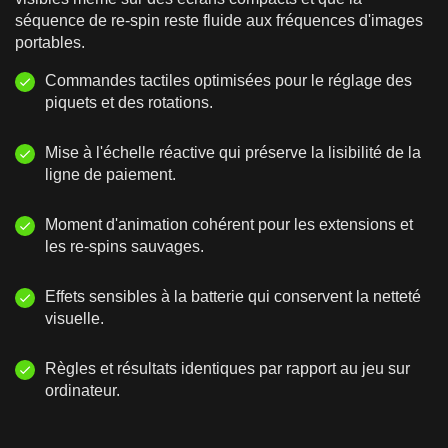
séquence de re-spin reste fluide aux fréquences d'images
portables.
Commandes tactiles optimisées pour le réglage des
piquets et des rotations.
Mise à l'échelle réactive qui préserve la lisibilité de la
ligne de paiement.
Moment d'animation cohérent pour les extensions et
les re-spins sauvages.
Effets sensibles à la batterie qui conservent la netteté
visuelle.
Règles et résultats identiques par rapport au jeu sur
ordinateur.