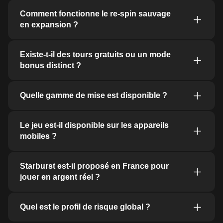
Comment fonctionne le re-spin sauvage
en expansion ?
Existe-t-il des tours gratuits ou un mode
bonus distinct ?
Quelle gamme de mise est disponible ?
Le jeu est-il disponible sur les appareils
mobiles ?
Starburst est-il proposé en France pour
jouer en argent réel ?
Quel est le profil de risque global ?