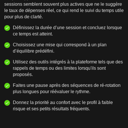
sessions semblent souvent plus actives que ne le suggère
le taux de dépenses réel, ce qui rend le suivi du temps utile
pour plus de clarté.
Définissez la durée d’une session et concluez lorsque
ce temps est atteint.
Choisissez une mise qui correspond à un plan
d’équilibre prédéfini.
Utilisez des outils intégrés à la plateforme tels que des
rappels de temps ou des limites lorsqu'ils sont
proposés.
Faites une pause après des séquences de ré-rotation
plus longues pour réévaluer le rythme.
Donnez la priorité au confort avec le profil à faible
risque et ses petits résultats fréquents.