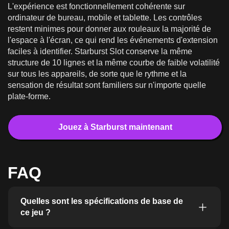
L'expérience est fonctionnellement cohérente sur
ordinateur de bureau, mobile et tablette. Les contrôles
restent minimes pour donner aux rouleaux la majorité de
l'espace à l'écran, ce qui rend les événements d'extension
faciles à identifier. Starburst Slot conserve la même
structure de 10 lignes et la même courbe de faible volatilité
sur tous les appareils, de sorte que le rythme et la
sensation de résultat sont familiers sur n'importe quelle
plate-forme.
Jouez à Starburst maintenant
FAQ
Quelles sont les spécifications de base de
ce jeu ?