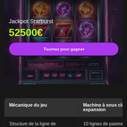
Jackpot Starburst
52500€
Tournez pour gagner
Mécanique du jeu
Machine à sous clas
expansion
Structure de la ligne de
10 lignes de paiement